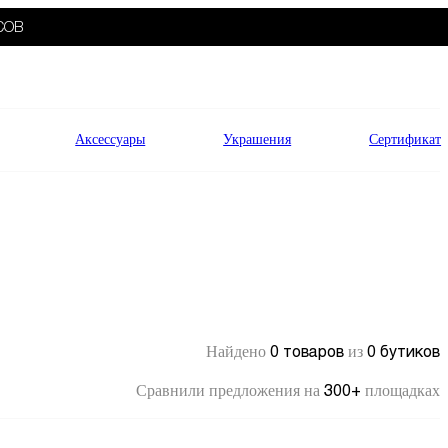
СОВ
Аксессуары
Украшения
Сертификат
0 товаров
0 бутиков
Найдено
из
300+
Сравнили предложения на
площадках