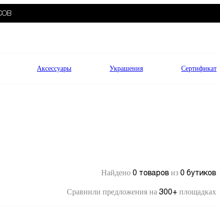
СОВ
Аксессуары
Украшения
Сертификат
0 товаров
0 бутиков
Найдено
из
300+
Сравнили предложения на
площадках