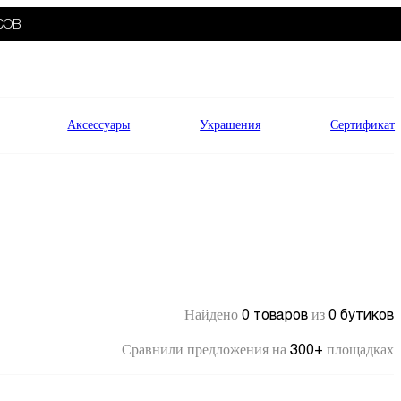
СОВ
Аксессуары
Украшения
Сертификат
0 товаров
0 бутиков
Найдено
из
300+
Сравнили предложения на
площадках