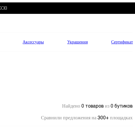
СОВ
Аксессуары
Украшения
Сертификат
0 товаров
0 бутиков
Найдено
из
300+
Сравнили предложения на
площадках