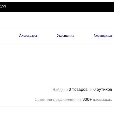
СОВ
Аксессуары
Украшения
Сертификат
0 товаров
0 бутиков
Найдено
из
300+
Сравнили предложения на
площадках