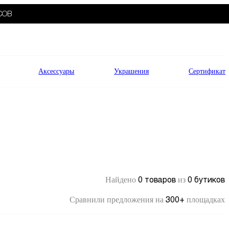
СОВ
Аксессуары
Украшения
Сертификат
0 товаров
0 бутиков
Найдено
из
300+
Сравнили предложения на
площадках