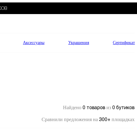
СОВ
Аксессуары
Украшения
Сертификат
0 товаров
0 бутиков
Найдено
из
300+
Сравнили предложения на
площадках