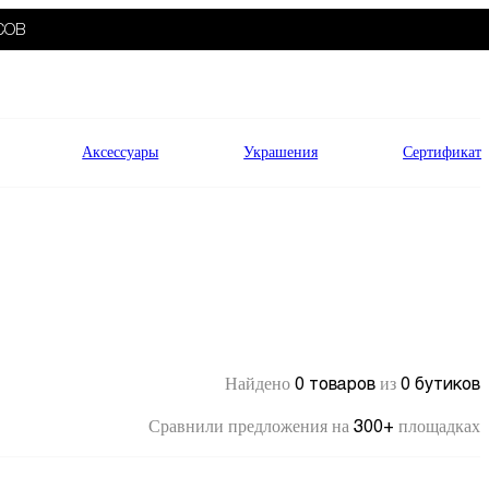
СОВ
Аксессуары
Украшения
Сертификат
0 товаров
0 бутиков
Найдено
из
300+
Сравнили предложения на
площадках