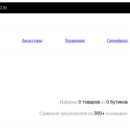
СОВ
Аксессуары
Украшения
Сертификат
0 товаров
0 бутиков
Найдено
из
300+
Сравнили предложения на
площадках