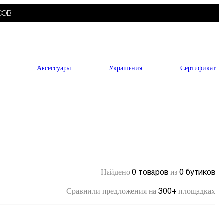
СОВ
Аксессуары
Украшения
Сертификат
0 товаров
0 бутиков
Найдено
из
300+
Сравнили предложения на
площадках