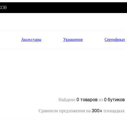
СОВ
Аксессуары
Украшения
Сертификат
0 товаров
0 бутиков
Найдено
из
300+
Сравнили предложения на
площадках