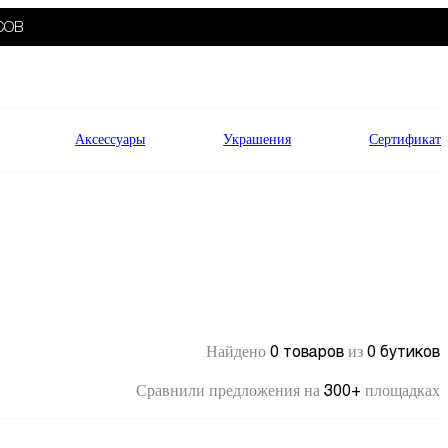
СОВ
Аксессуары
Украшения
Сертификат
0 товаров
0 бутиков
Найдено
из
300+
Сравнили предложения на
площадках