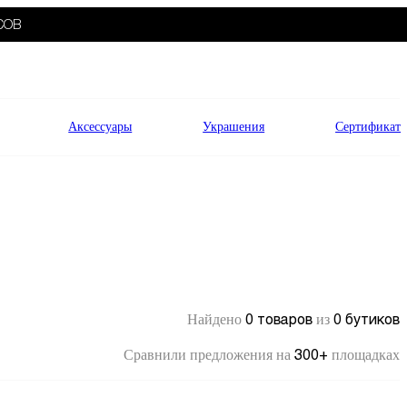
СОВ
Аксессуары
Украшения
Сертификат
0 товаров
0 бутиков
Найдено
из
300+
Сравнили предложения на
площадках