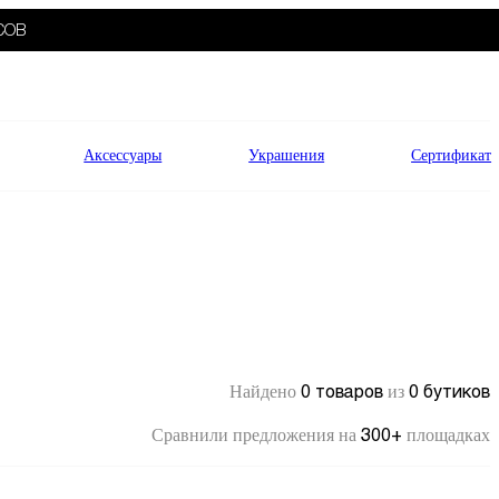
СОВ
Аксессуары
Украшения
Сертификат
0 товаров
0 бутиков
Найдено
из
300+
Сравнили предложения на
площадках