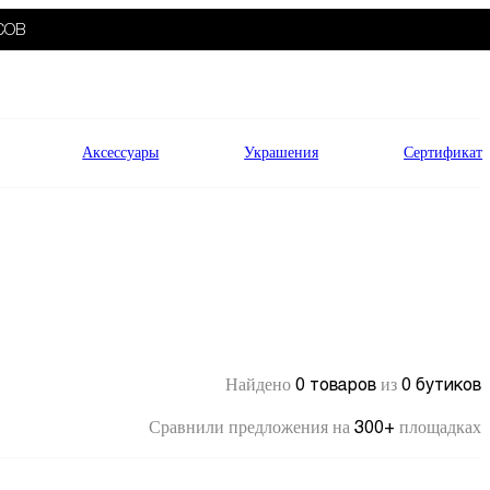
СОВ
Аксессуары
Украшения
Сертификат
0 товаров
0 бутиков
Найдено
из
300+
Сравнили предложения на
площадках