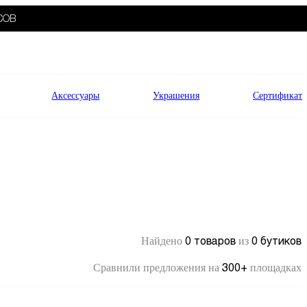
СОВ
Аксессуары
Украшения
Сертификат
0 товаров
0 бутиков
Найдено
из
300+
Сравнили предложения на
площадках