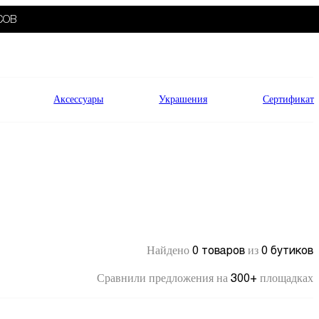
СОВ
Аксессуары
Украшения
Сертификат
0 товаров
0 бутиков
Найдено
из
300+
Сравнили предложения на
площадках