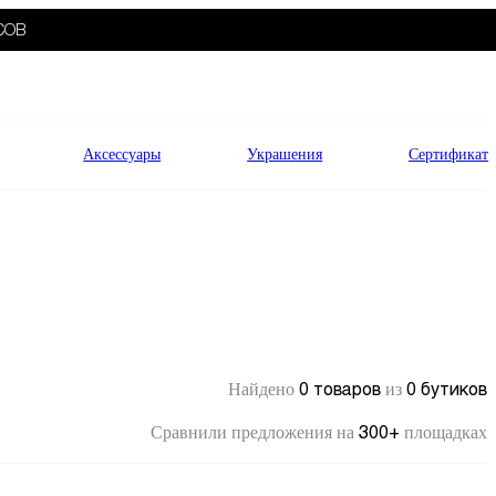
СОВ
Аксессуары
Украшения
Сертификат
0 товаров
0 бутиков
Найдено
из
300+
Сравнили предложения на
площадках