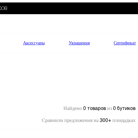
СОВ
Аксессуары
Украшения
Сертификат
0 товаров
0 бутиков
Найдено
из
300+
Сравнили предложения на
площадках