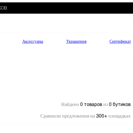
СОВ
Аксессуары
Украшения
Сертификат
0 товаров
0 бутиков
Найдено
из
300+
Сравнили предложения на
площадках