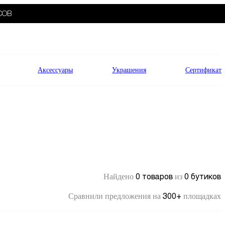
СОВ
Аксессуары
Украшения
Сертификат
0 товаров
0 бутиков
Найдено
из
300+
Сравнили предложения на
площадках