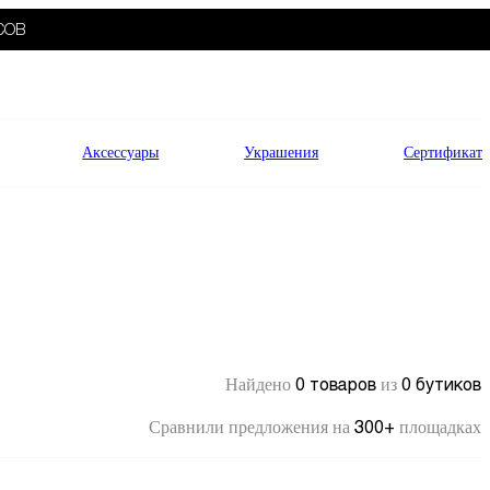
СОВ
Аксессуары
Украшения
Сертификат
0 товаров
0 бутиков
Найдено
из
300+
Сравнили предложения на
площадках