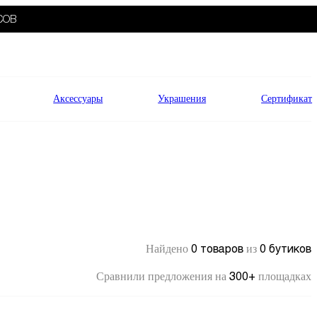
СОВ
Аксессуары
Украшения
Сертификат
0 товаров
0 бутиков
Найдено
из
300+
Сравнили предложения на
площадках