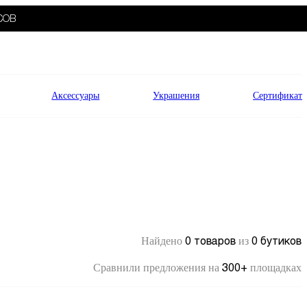
СОВ
Аксессуары
Украшения
Сертификат
0 товаров
0 бутиков
Найдено
из
300+
Сравнили предложения на
площадках