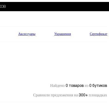
СОВ
Аксессуары
Украшения
Сертификат
0 товаров
0 бутиков
Найдено
из
300+
Сравнили предложения на
площадках