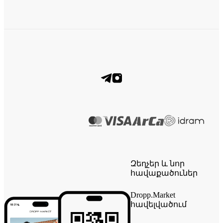
Զեղչեր և նոր
հավաքածուներ
Dropp.Market
հավելվածում