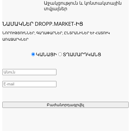
Աջակցություն և կոնտակտային
տվյալներ
ՆԱՄԱԿՆԵՐ DROPP.MARKET-ԻՑ
ՆՈՐՈՒԹՅՈՒՆՆԵՐ, ԳԱՂԱՓԱՐՆԵՐ, ԸՆՏՐԱՆԻՆԵՐ ԵՒ ՀԱՏՈՒԿ Ա
ՌԱՋԱՐԿՆԵՐ
ԿԱՆԱՑԻ
ՏՂԱՄԱՐԴԿԱՆՑ
Բաժանորդագրվել