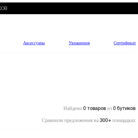
СОВ
Аксессуары
Украшения
Сертификат
0 товаров
0 бутиков
Найдено
из
300+
Сравнили предложения на
площадках