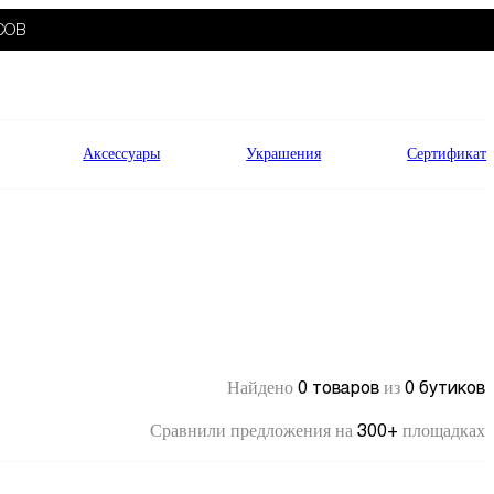
СОВ
Аксессуары
Украшения
Сертификат
0 товаров
0 бутиков
Найдено
из
300+
Сравнили предложения на
площадках