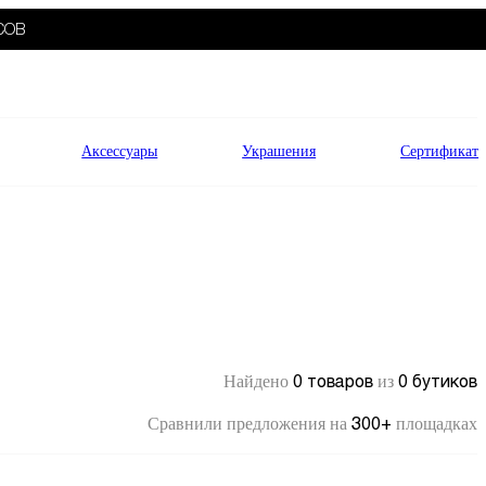
СОВ
Аксессуары
Украшения
Сертификат
0 товаров
0 бутиков
Найдено
из
300+
Сравнили предложения на
площадках