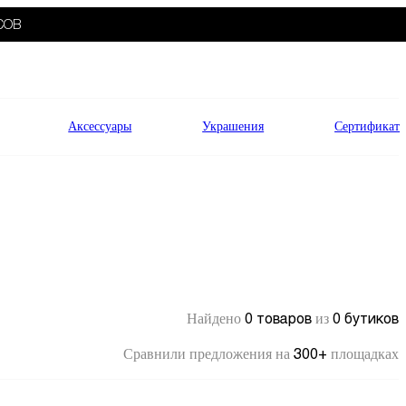
СОВ
Аксессуары
Украшения
Сертификат
0 товаров
0 бутиков
Найдено
из
300+
Сравнили предложения на
площадках