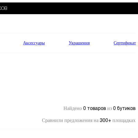
СОВ
Аксессуары
Украшения
Сертификат
0 товаров
0 бутиков
Найдено
из
300+
Сравнили предложения на
площадках