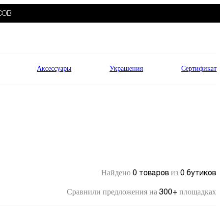
СОВ
Аксессуары
Украшения
Сертификат
0 товаров
0 бутиков
Найдено
из
300+
Сравнили предложения на
площадках