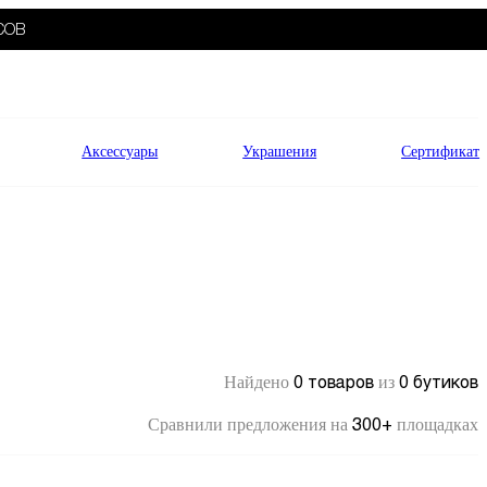
СОВ
Аксессуары
Украшения
Сертификат
0 товаров
0 бутиков
Найдено
из
300+
Сравнили предложения на
площадках