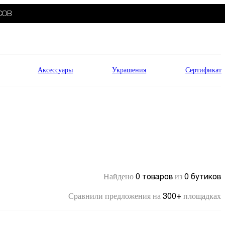
СОВ
Аксессуары
Украшения
Сертификат
0 товаров
0 бутиков
Найдено
из
300+
Сравнили предложения на
площадках