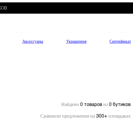
СОВ
Аксессуары
Украшения
Сертификат
0 товаров
0 бутиков
Найдено
из
300+
Сравнили предложения на
площадках