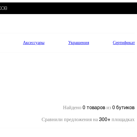
СОВ
Аксессуары
Украшения
Сертификат
0 товаров
0 бутиков
Найдено
из
300+
Сравнили предложения на
площадках