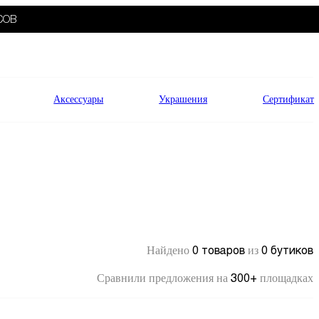
СОВ
Аксессуары
Украшения
Сертификат
0 товаров
0 бутиков
Найдено
из
300+
Сравнили предложения на
площадках