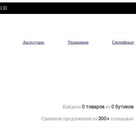
СОВ
Аксессуары
Украшения
Сертификат
0 товаров
0 бутиков
Найдено
из
300+
Сравнили предложения на
площадках