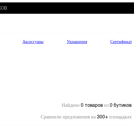
СОВ
Аксессуары
Украшения
Сертификат
0 товаров
0 бутиков
Найдено
из
300+
Сравнили предложения на
площадках