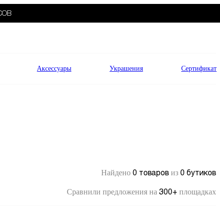
СОВ
Аксессуары
Украшения
Сертификат
0 товаров
0 бутиков
Найдено
из
300+
Сравнили предложения на
площадках