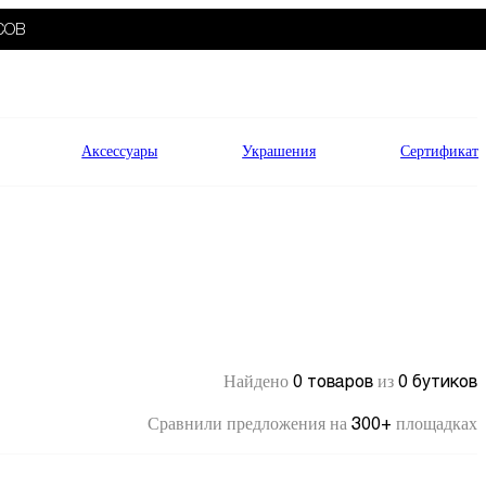
СОВ
Аксессуары
Украшения
Сертификат
0 товаров
0 бутиков
Найдено
из
300+
Сравнили предложения на
площадках