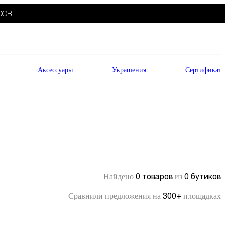
СОВ
Аксессуары
Украшения
Сертификат
0 товаров
0 бутиков
Найдено
из
300+
Сравнили предложения на
площадках