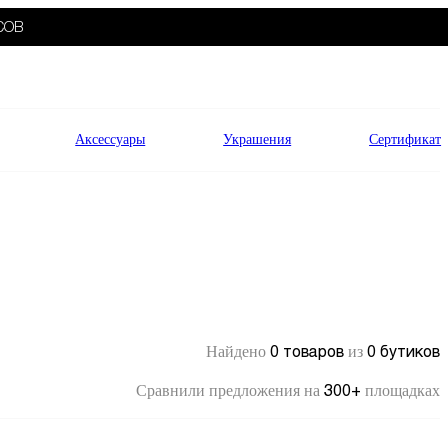
СОВ
Аксессуары
Украшения
Сертификат
0 товаров
0 бутиков
Найдено
из
300+
Сравнили предложения на
площадках