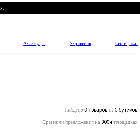
СОВ
Аксессуары
Украшения
Сертификат
0 товаров
0 бутиков
Найдено
из
300+
Сравнили предложения на
площадках