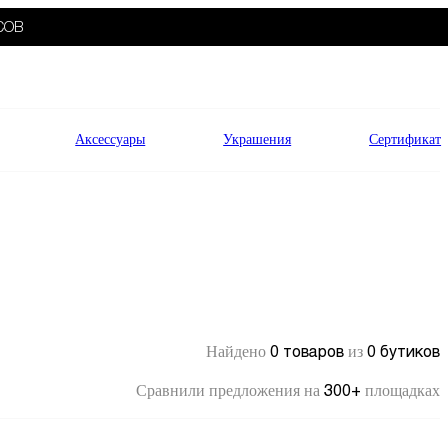
СОВ
Аксессуары
Украшения
Сертификат
0 товаров
0 бутиков
Найдено
из
300+
Сравнили предложения на
площадках