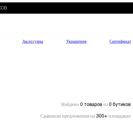
СОВ
Аксессуары
Украшения
Сертификат
0 товаров
0 бутиков
Найдено
из
300+
Сравнили предложения на
площадках