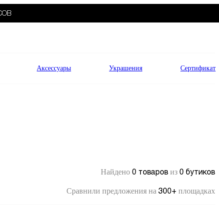
СОВ
Аксессуары
Украшения
Сертификат
0 товаров
0 бутиков
Найдено
из
300+
Сравнили предложения на
площадках