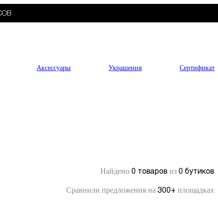
СОВ
Аксессуары
Украшения
Сертификат
0 товаров
0 бутиков
Найдено
из
300+
Сравнили предложения на
площадках