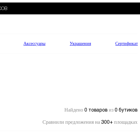
СОВ
Аксессуары
Украшения
Сертификат
0 товаров
0 бутиков
Найдено
из
300+
Сравнили предложения на
площадках