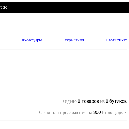
СОВ
Аксессуары
Украшения
Сертификат
0 товаров
0 бутиков
Найдено
из
300+
Сравнили предложения на
площадках